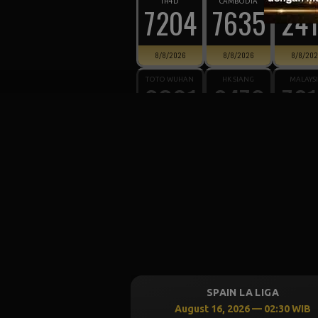
TH4D
CAMBODIA
SYDNE
7204
7635
24
8/8/2026
8/8/2026
8/8/20
TOTO WUHAN
HK SIANG
MALAYS
6301
2476
72
8/8/2026
8/8/2026
7/8/20
UEFA CHAMPIONS LEAGUE QUALIF
August 12, 2026 — 01:30 WIB