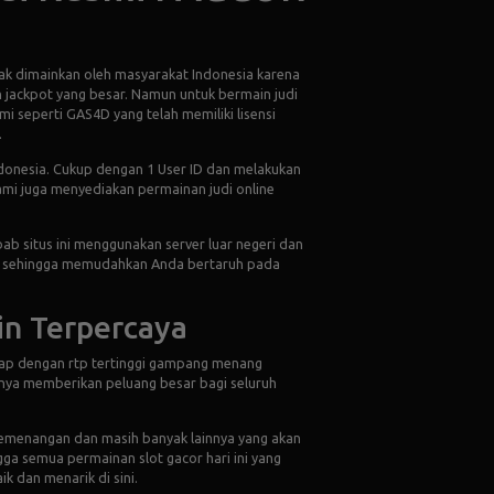
yak dimainkan oleh masyarakat Indonesia karena
jackpot yang besar. Namun untuk bermain judi
i seperti GAS4D yang telah memiliki lisensi
.
ndonesia. Cukup dengan 1 User ID dan melakukan
kami juga menyediakan permainan judi online
.
ab situs ini menggunakan server luar negeri dan
rada, sehingga memudahkan Anda bertaruh pada
in Terpercaya
gkap dengan rtp tertinggi gampang menang
inya memberikan peluang besar bagi seluruh
a kemenangan dan masih banyak lainnya yang akan
ga semua permainan slot gacor hari ini yang
k dan menarik di sini.