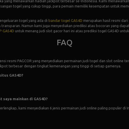
a yang menawarkan hadiah jackpot terbesar se-Indonesia. Kami menawarkan 
sangan togel yang cukup tinggi, para pemain memiliki kesempatan untuk mem
ngeluaran togel yang ada di
bandar togel GAS4D
merupakan hasil resmi dari
 dan transparan. Namun kami juga menyediakan prediksi atau bocoran yang dap
P GAS4D
untuk menang judi slot gacor hari ini atau prediksi togel GAS4D untu
FAQ
sensi resmi PAGCOR yang menyediakan permainan judi togel dan slot online ter
pot terbesar dengan tingkat kemenangan yang tinggi di setiap gamenya.
 situs GAS4D?
pat saya mainkan di GAS4D?
erlengkap, kami menyediakan 6 jenis permainan judi online paling populer di In