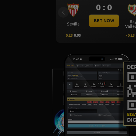
0 : 0
Previous
BET NOW
SK Sturm
Fener
Graz
-0.5
0.95
0.5
0