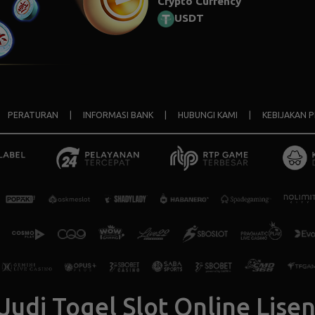
Crypto Currency
USDT
PERATURAN
|
INFORMASI BANK
|
HUBUNGI KAMI
|
KEBIJAKAN P
udi Togel Slot Online Lis