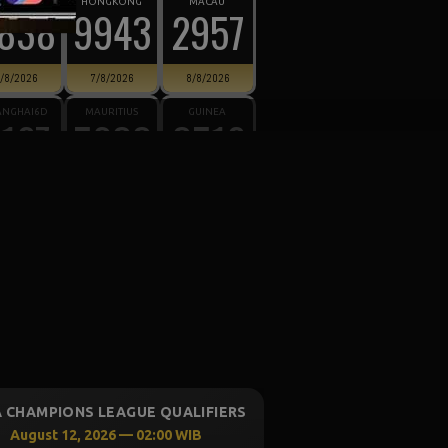
TAIWAN
HONGKONG
MACAU
838
9943
2957
/8/2026
7/8/2026
8/8/2026
ANGHAI6D
MAURITIUS
GUINEA
127
5633
3512
/8/2026
7/8/2026
7/8/2026
A CHAMPIONS LEAGUE QUALIFIERS
August 11, 2026 — 22:59 WIB