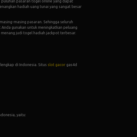
puluhan pasaran togel online yang dapat
enangkan hadiah uang tunai yang sangat besar
 masing-masing pasaran. Sehingga seluruh
at Anda gunakan untuk meningkatkan peluang
k menang judi togel hadiah jackpot terbesar.
lengkap di Indonesia. Situs
slot gacor
gas4d
donesia, yaitu: