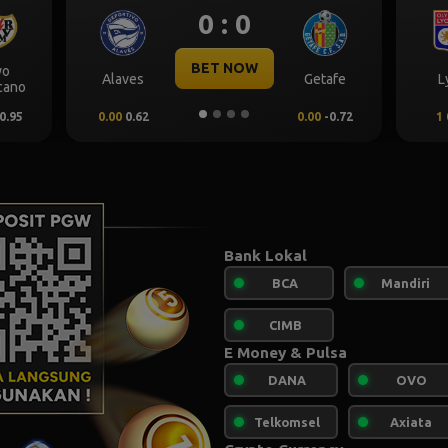
0 : 0
BET NOW
Slovan
bahce
Mjallby
Bodo
Bratislava
.87
0.5
0.83
-0.5
0.99
0.7
Bank Lokal
BCA
Mandiri
CIMB
E Money & Pulsa
DANA
OVO
Telkomsel
Axiata