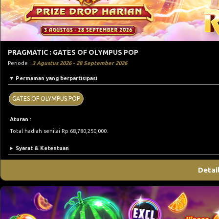
PRAGMATIC : GATES OF OLYMPUS POP
Periode :
3 Agustus 2026 - 28 September 2026
Permainan yang berpartisipasi
GATES OF OLYMPUS POP
Aturan :
Total hadiah senilai Rp 68,780,250,000.
Syarat & Ketentuan
Detai