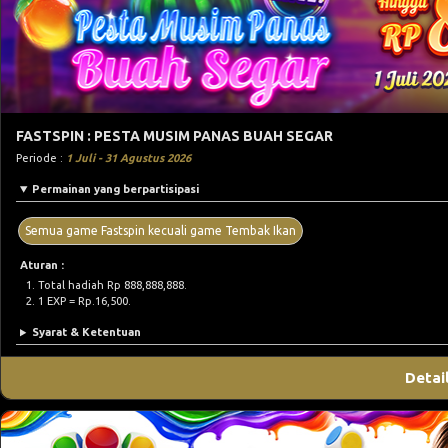
FASTSPIN : PESTA MUSIM PANAS BUAH SEGAR
Periode :
1 Juli - 31 Agustus 2026
Permainan yang berpartisipasi
Semua game Fastspin kecuali game Tembak Ikan
Aturan :
Total hadiah Rp 888,888,888.
1 EXP = Rp.16,500.
Syarat & Ketentuan
Detai