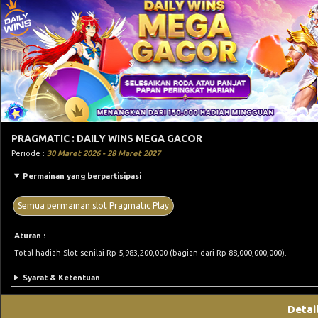
PRAGMATIC : DAILY WINS MEGA GACOR
Periode :
30 Maret 2026 - 28 Maret 2027
Permainan yang berpartisipasi
Semua permainan slot Pragmatic Play
Aturan :
Total hadiah Slot senilai Rp 5,983,200,000 (bagian dari Rp 88,000,000,000).
Syarat & Ketentuan
Detai