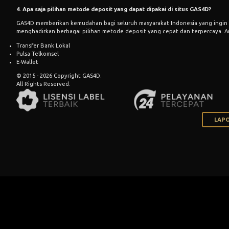
4. Apa saja pilihan metode deposit yang dapat dipakai di situs GAS4D?
GAS4D memberikan kemudahan bagi seluruh masyarakat Indonesia yang ingin
menghadirkan berbagai pilihan metode deposit yang cepat dan terpercaya. A
Transfer Bank Lokal
Pulsa Telkomsel
E-Wallet
© 2015 - 2026 Copyright GAS4D.
All Rights Reserved.
LAPO