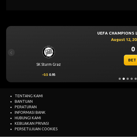
UEFA CHAMPIONS 
August 12, 20
0 
Previous
BET
SK Sturm Graz
-0.5
0.95
TENTANG KAMI
BANTUAN
PERATURAN
INFORMASI BANK
HUBUNGI KAMI
KEBIJAKAN PRIVASI
PERSETUJUAN COOKIES