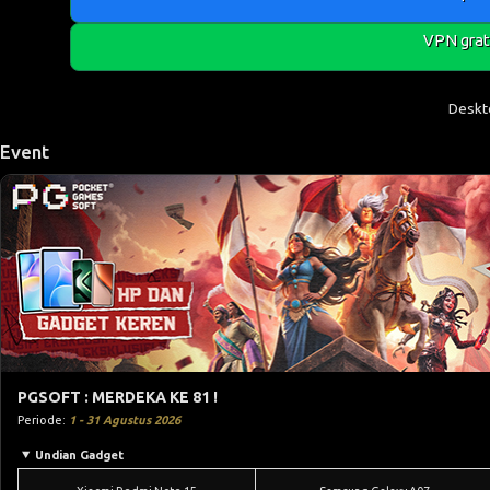
VPN grati
Deskt
Event
PGSOFT : MERDEKA KE 81 !
Periode:
1 - 31 Agustus 2026
Undian Gadget