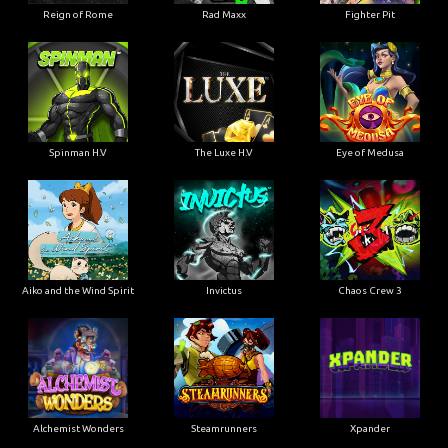
Reign of Rome
Rad Maxx
Fighter Pit
Spinman H.V
The Luxe H.V
Eye of Medusa
Aiko and the Wind Spirit
Invictus
Chaos Crew 3
Alchemist Wonders
Steamrunners
Xpander