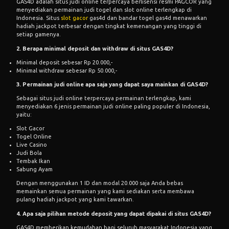
GAS4D adalah situs judi online terpercaya berlisensi resmi PAGCOR yang
menyediakan permainan judi togel dan slot online terlengkap di
Indonesia. Situs
slot gacor
gas4d dan bandar togel gas4d menawarkan
hadiah jackpot terbesar dengan tingkat kemenangan yang tinggi di
setiap gamenya.
2. Berapa minimal deposit dan withdraw di situs GAS4D?
Minimal deposit sebesar Rp 20.000,-
Minimal withdraw sebesar Rp 50.000,-
3. Permainan judi online apa saja yang dapat saya mainkan di GAS4D?
Sebagai situs judi online terpercaya permainan terlengkap, kami
menyediakan 6 jenis permainan judi online paling populer di Indonesia,
yaitu:
Slot Gacor
Togel Online
Live Casino
Judi Bola
Tembak Ikan
Sabung Ayam
Dengan menggunakan 1 ID dan modal 20.000 saja Anda bebas
memainkan semua permainan yang kami sediakan serta membawa
pulang hadiah jackpot yang kami tawarkan.
4. Apa saja pilihan metode deposit yang dapat dipakai di situs GAS4D?
GAS4D memberikan kemudahan bagi seluruh masyarakat Indonesia yang