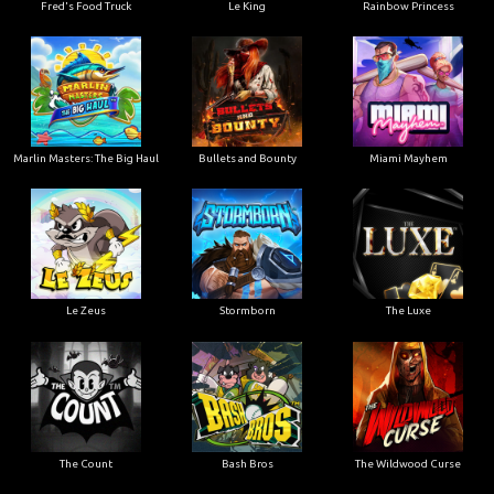
Le King
Fred's Food Truck
Rainbow Princess
Marlin Masters: The Big Haul
Bullets and Bounty
Miami Mayhem
Le Zeus
Stormborn
The Luxe
The Count
Bash Bros
The Wildwood Curse