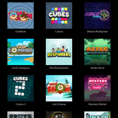
OmNom
Cubes
Miami Multiplier
Cash Compass
The Respinners
Aztec Twist
Cubes 2
Let It Snow
Mystery Motel