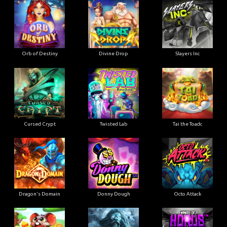
Orb of Destiny
Divine Drop
Slayers Inc
Cursed Crypt
Twisted Lab
Tai the Toadc
Dragon's Domain
Donny Dough
Octo Attack