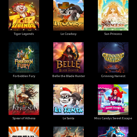
Tiger Legends
Le Cowboy
Sun Princess
Forbidden Fury
Belle the Blade Hunter
Grinning Harvest
Spear of Athena
Le Santa
Miss Candys Sweet Escape