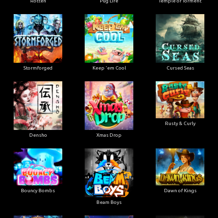
Rotten
Pug Life
Temple of Torment
Stormforged
Keep 'em Cool
Cursed Seas
Rusty & Curly
Densho
Xmas Drop
Bouncy Bombs
Dawn of Kings
Beam Boys