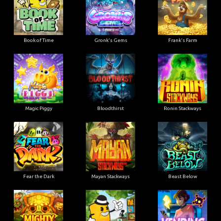
Book of Time
Gronk's Gems
Frank's Farm
Magic Piggy
Bloodthirst
Ronin Stackways
Fear the Dark
Mayan Stackways
Beast Below