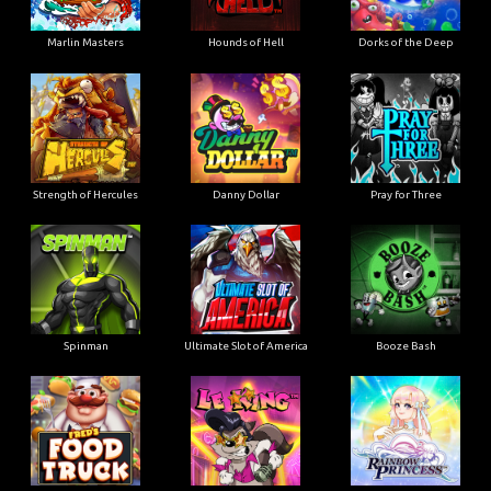
Marlin Masters
Hounds of Hell
Dorks of the Deep
Strength of Hercules
Danny Dollar
Pray for Three
Ultimate Slot of America
Booze Bash
Spinman