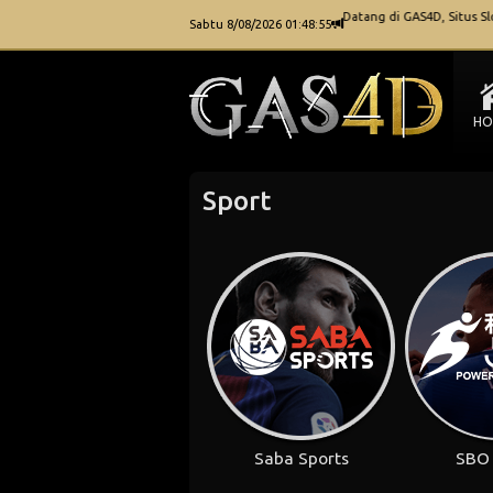
Selamat Datang di GAS4D, Situs Slot, C
Sabtu 8/08/2026 01:48:56
HO
Sport
Saba Sports
SBO 