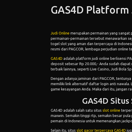
GAS4D Platform J
Judi Online
merupakan permainan yang sangat pop
permainan-permainan tersebut menawarkan seju
togel slot yang aman dan terpercaya di Indones
resmi dari PAGCOR, lembaga perjudian online te
GAS4D
adalah platform judi online berlisensi 
deposit sebesar Rp 20.000,- Anda sudah dapat m
terbaik lainnya, seperti Live Casino, Judi Bola
Dengan adanya jaminan dari PAGCOR, tentunya
memiliki link alternatif daftar login anti naw
game kesayangan Anda. Maka dari itu, jangan r
GAS4D Situs 
GAS4D adalah salah satu situs
slot online
terper
maxwin. Semakin tinggi rtp, semakin besar pul
pemain di Indonesia untuk memenangkan jackp