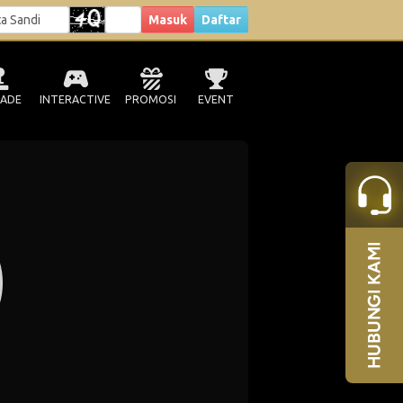
D, Situs Slot, Casino dan Togel Online Terpercaya di Indonesia
Masuk
Daftar
ADE
INTERACTIVE
PROMOSI
EVENT