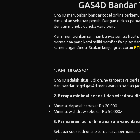
GAS4D Bandar T
GAS4D merupakan bandar togel online terkemuk
dimainkan seharian penuh. Dengan diskon pema
dengan menebak angka yang benar.
Kami memberikan jaminan bahwa semua hasil pe
permainan yang kami miliki bersifat fair play
kemenangan Anda. Silakan kunjungi bocoran
RT
1. Apa itu GAS4D?
GAS4D adalah situs judi online terpercaya berli
dan bandar togel gas4d menawarkan hadiah jack
2. Berapa minimal deposit dan withdraw di
Minimal deposit sebesar Rp 20.000,-
Minimal withdraw sebesar Rp 50.000,-
3. Permainan judi online apa saja yang da
Sebagai situs judi online terpercaya permainan t