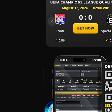
UEFA CHAMPIONS LEAGUE QUALIF
August 11, 2026 — 22:59 WIB
0 : 0
Previous
BET NOW
Union 
Bodo Glimt
Gill
0.75
0.82
-0.75