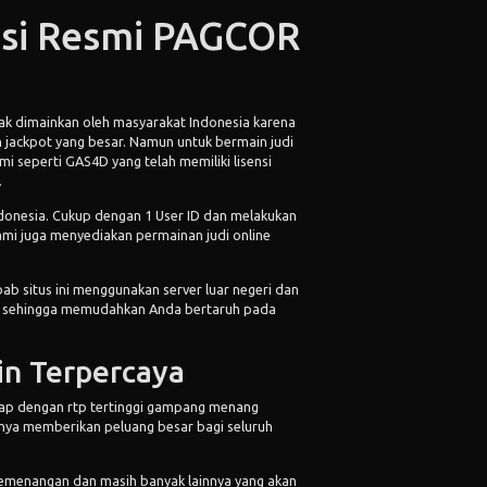
ensi Resmi PAGCOR
yak dimainkan oleh masyarakat Indonesia karena
jackpot yang besar. Namun untuk bermain judi
i seperti GAS4D yang telah memiliki lisensi
.
ndonesia. Cukup dengan 1 User ID dan melakukan
kami juga menyediakan permainan judi online
.
ab situs ini menggunakan server luar negeri dan
rada, sehingga memudahkan Anda bertaruh pada
in Terpercaya
gkap dengan rtp tertinggi gampang menang
inya memberikan peluang besar bagi seluruh