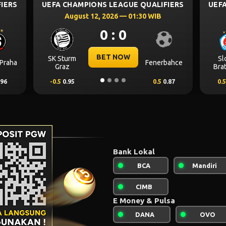
IERS
E-FOOTBALL F24 ELITE CLUB FRIENDLY
E-
August 8, 2026 — 08:30 WIB
1 : 1
BET NOW
Saint-
e-Atletico
e-Feyenoord
oise
Madrid
e-G
1.00
0.5
0.58
-0.5
-0.82
0.2
Bank Lokal
BCA
Mandiri
CIMB
E Money & Pulsa
DANA
OVO