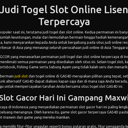
udi Togel Slot Online Lis
Terpercaya
uler saat ini, terutama judi togel dan slot online. Kedua permainan ini ban
mlah keuntungan, mulai dari kemudahan bermain hingga hadiah kemenangan 
ia, kami menyarankan kepada Anda untuk bergabung pada situs judi online resm
rbesar di Asia yang menaungi seluruh perusahaan judi online di Asia Tenggara
PAGCOR yang menawarkan permainan judi togel dan slot online terpercaya di I
enikmati semua permainan yang disediakan oleh situs ini. Selain togel slot, 
 Sportsbook, Fishing Game serta Sabung Ayam yang tidak kalah seru dan menarik
 bermain
judi slot
dan togel online di GAS4D merupakan pilihan yang tepat, seb
ala. Link alternatif GAS4D dapat diakses kapan saja dan di mana saja Anda be
agu untuk mempercayakan taruhan Anda bersama situs togel slot GAS4D ini.
Slot Gacor Hari Ini Gampang Maxw
caya di Indonesia yang menyediakan permainan slot gacor hari ini paling len
a peluang menangnya. Oleh karena itu, game slot gacor terpercaya GAS4D past
ot maxwin dari game yang mereka mainkan.