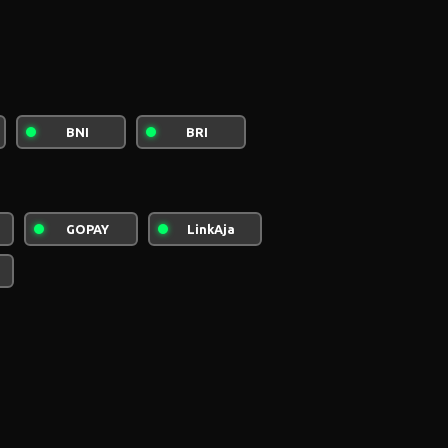
BNI
BRI
HILO
GOPAY
LinkAja
tion
Pappu
RIVASI
|
PERSETUJUAN COOKIES