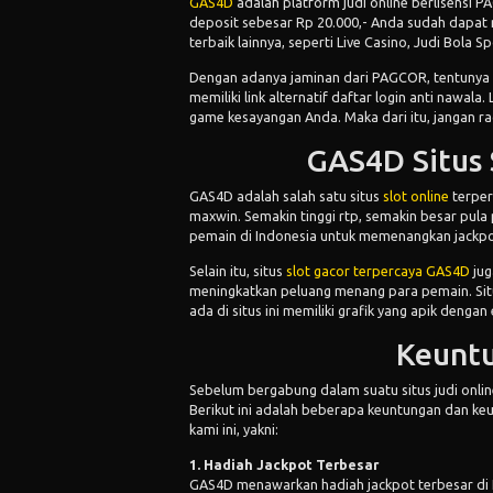
deposit sebesar Rp 20.000,- Anda sudah dapat m
terbaik lainnya, seperti Live Casino, Judi Bola
Dengan adanya jaminan dari PAGCOR, tentunya
memiliki link alternatif daftar login anti naw
game kesayangan Anda. Maka dari itu, jangan r
GAS4D Situs 
GAS4D adalah salah satu situs
slot online
terper
Go For Champion
Fortun
maxwin. Semakin tinggi rtp, semakin besar pul
pemain di Indonesia untuk memenangkan jackp
Selain itu, situs
slot gacor terpercaya GAS4D
jug
meningkatkan peluang menang para pemain. Situ
ada di situs ini memiliki grafik yang apik den
Keuntu
Sebelum bergabung dalam suatu situs judi onlin
Berikut ini adalah beberapa keuntungan dan keu
kami ini, yakni:
Candyland Bingo
Pea
1. Hadiah Jackpot Terbesar
GAS4D menawarkan hadiah jackpot terbesar di 