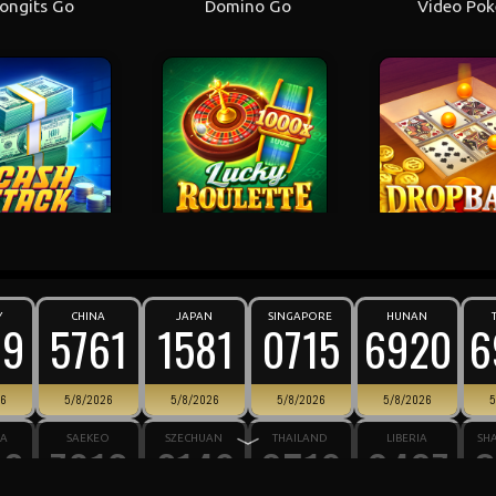
ongits Go
Domino Go
Video Pok
ash Stack
Lucky Roulette
Drop Bal
Y
CHINA
JAPAN
SINGAPORE
HUNAN
99
5761
1581
0715
6920
6
26
5/8/2026
5/8/2026
5/8/2026
5/8/2026
5
IA
SAEKEO
SZECHUAN
THAILAND
LIBERIA
SH
92
7816
2149
0519
0407
3
ines Grand
Big Small Casino
Crash Pu