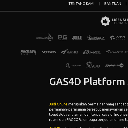
Color Game
Win 
GAS4D Platform J
Judi Online
merupakan permainan yang sangat pop
permainan-permainan tersebut menawarkan seju
togel slot yang aman dan terpercaya di Indones
Golden Land
Jou
resmi dari PAGCOR, lembaga perjudian online te
GAS4D
adalah platform judi online berlisensi 