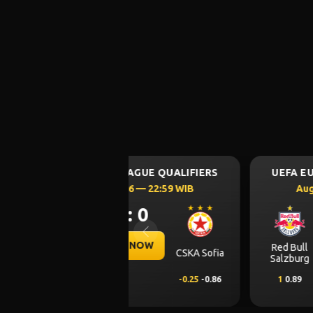
6/8/2026
6/8/2026
5/8/20
Crash Cricket
Cras
UEFA EUROPA LEAGUE QUALIFI
August 6, 2026 — 22:59 WIB
0 : 0
Previous
BET NOW
Jagiellonia
Range
Bialystok
0.00
-0.99
0.00
Keno Extra Bet
Keno