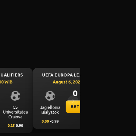
/8/2026
5/8/2026
5/8/2026
al
Super E-Sabong
FA EUROPA LEAGUE QUALIFIERS
August 7, 2026 — 02:00 WIB
0 : 0
Next
BET NOW
Heart of
nfica
Midlothian
5
0.84
-2.25
-1.00
us
Mines Gold