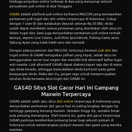
lembaga perjudian online terbesar di Asia yang menaungi seluruh
perusahaan judi online di Asia Tenggara.
GAS4D
adalah platform judi online berlisensi PAGCOR yang menawarkan
permainan judi togel dan slot online terpercaya di Indonesia. Cukup
dengan 1 User ID dan melakukan deposit sebesar Rp 20.000,- Anda
sudah dapat menikmati semua permainan yang disediakan oleh situs ini.
Selain togel slot, kami juga menyediakan permainan judi online terbaik
lainnya, seperti Live Casino, Judi Bola Sportsbook, Fishing Game serta
Sabung Ayam yang tidak kalah seru dan menarik.
Dengan adanya jaminan dari PAGCOR, tentunya bermain
judi slot
dan
togel online di GAS4D merupakan pilihan yang tepat, sebab situs ini
menggunakan server luar negeri dan memiliki link alternatif daftar login
anti nawala. Link alternatif GAS4D dapat diakses kapan saja dan di mana
saja Anda berada, sehingga memudahkan Anda bertaruh pada game
kesayangan Anda. Maka dari itu, jangan ragu untuk mempercayakan
taruhan Anda bersama situs togel slot GAS4D ini.
GAS4D Situs Slot Gacor Hari Ini Gampang
Maxwin Terpercaya
GAS4D adalah salah satu situs
slot online
terpercaya di Indonesia yang
menyediakan permainan slot gacor hari ini paling lengkap dengan rtp
tertinggi gampang menang maxwin. Semakin tinggi rtp, semakin besar
pula peluang menangnya. Oleh karena itu, game slot gacor terpercaya
GAS4D pastinya memberikan peluang besar bagi seluruh pemain di
Indonesia untuk memenangkan jackpot maxwin dari game yang mereka
mainkan.