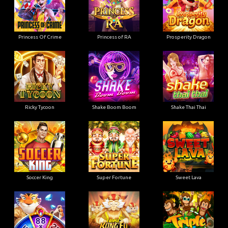
Princess Of Crime
Princess of RA
Prosperity Dragon
Ricky Tycoon
Shake Boom Boom
Shake Thai Thai
Soccer King
Super Fortune
Sweet Lava