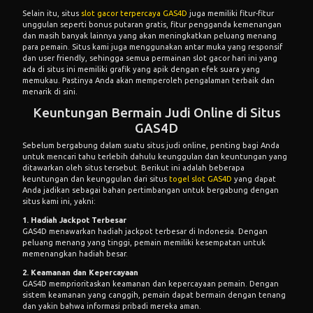
Selain itu, situs
slot gacor terpercaya GAS4D
juga memiliki fitur-fitur
unggulan seperti bonus putaran gratis, fitur pengganda kemenangan
dan masih banyak lainnya yang akan meningkatkan peluang menang
para pemain. Situs kami juga menggunakan antar muka yang responsif
dan user friendly, sehingga semua permainan slot gacor hari ini yang
ada di situs ini memiliki grafik yang apik dengan efek suara yang
memukau. Pastinya Anda akan memperoleh pengalaman terbaik dan
menarik di sini.
Keuntungan Bermain Judi Online di Situs
GAS4D
Sebelum bergabung dalam suatu situs judi online, penting bagi Anda
untuk mencari tahu terlebih dahulu keunggulan dan keuntungan yang
ditawarkan oleh situs tersebut. Berikut ini adalah beberapa
keuntungan dan keunggulan dari situs
togel slot GAS4D
yang dapat
Anda jadikan sebagai bahan pertimbangan untuk bergabung dengan
situs kami ini, yakni:
1. Hadiah Jackpot Terbesar
GAS4D menawarkan hadiah jackpot terbesar di Indonesia. Dengan
peluang menang yang tinggi, pemain memiliki kesempatan untuk
memenangkan hadiah besar.
2. Keamanan dan Kepercayaan
GAS4D memprioritaskan keamanan dan kepercayaan pemain. Dengan
sistem keamanan yang canggih, pemain dapat bermain dengan tenang
dan yakin bahwa informasi pribadi mereka aman.