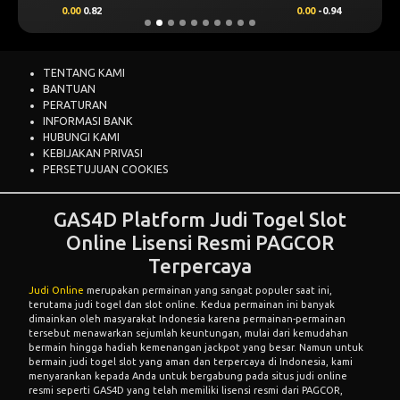
0.00
0.82
0.00
-0.94
TENTANG KAMI
BANTUAN
PERATURAN
INFORMASI BANK
HUBUNGI KAMI
KEBIJAKAN PRIVASI
PERSETUJUAN COOKIES
GAS4D Platform Judi Togel Slot
Online Lisensi Resmi PAGCOR
Terpercaya
Judi Online
merupakan permainan yang sangat populer saat ini,
terutama judi togel dan slot online. Kedua permainan ini banyak
dimainkan oleh masyarakat Indonesia karena permainan-permainan
tersebut menawarkan sejumlah keuntungan, mulai dari kemudahan
bermain hingga hadiah kemenangan jackpot yang besar. Namun untuk
bermain judi togel slot yang aman dan terpercaya di Indonesia, kami
menyarankan kepada Anda untuk bergabung pada situs judi online
resmi seperti GAS4D yang telah memiliki lisensi resmi dari PAGCOR,