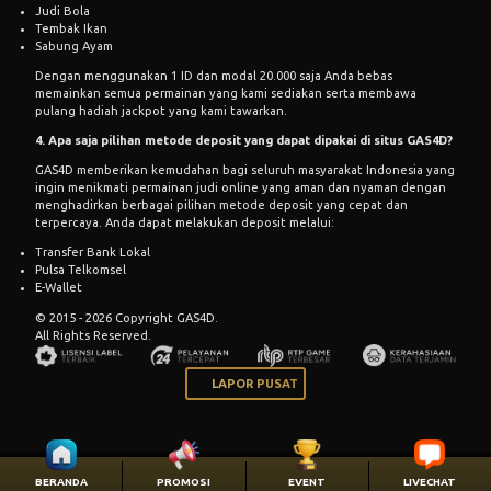
Judi Bola
Tembak Ikan
Sabung Ayam
Dengan menggunakan 1 ID dan modal 20.000 saja Anda bebas
memainkan semua permainan yang kami sediakan serta membawa
pulang hadiah jackpot yang kami tawarkan.
4. Apa saja pilihan metode deposit yang dapat dipakai di situs GAS4D?
GAS4D memberikan kemudahan bagi seluruh masyarakat Indonesia yang
ingin menikmati permainan judi online yang aman dan nyaman dengan
menghadirkan berbagai pilihan metode deposit yang cepat dan
terpercaya. Anda dapat melakukan deposit melalui:
Transfer Bank Lokal
Pulsa Telkomsel
E-Wallet
© 2015 - 2026 Copyright GAS4D.
All Rights Reserved.
LAPOR PUSAT
BERANDA
PROMOSI
EVENT
LIVECHAT