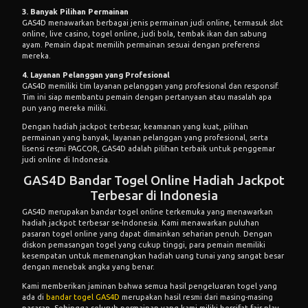
3. Banyak Pilihan Permainan
GAS4D menawarkan berbagai jenis permainan judi online, termasuk slot
online, live casino, togel online, judi bola, tembak ikan dan sabung
ayam. Pemain dapat memilih permainan sesuai dengan preferensi
mereka.
4. Layanan Pelanggan yang Profesional
GAS4D memiliki tim layanan pelanggan yang profesional dan responsif.
Tim ini siap membantu pemain dengan pertanyaan atau masalah apa
pun yang mereka miliki.
Dengan hadiah jackpot terbesar, keamanan yang kuat, pilihan
permainan yang banyak, layanan pelanggan yang profesional, serta
lisensi resmi PAGCOR, GAS4D adalah pilihan terbaik untuk penggemar
judi online di Indonesia.
GAS4D Bandar Togel Online Hadiah Jackpot
Terbesar di Indonesia
GAS4D merupakan bandar togel online terkemuka yang menawarkan
hadiah jackpot terbesar se-Indonesia. Kami menawarkan puluhan
pasaran togel online yang dapat dimainkan seharian penuh. Dengan
diskon pemasangan togel yang cukup tinggi, para pemain memiliki
kesempatan untuk memenangkan hadiah uang tunai yang sangat besar
dengan menebak angka yang benar.
Kami memberikan jaminan bahwa semua hasil pengeluaran togel yang
ada di
bandar togel GAS4D
merupakan hasil resmi dari masing-masing
pasaran. Sehingga seluruh permainan yang kami miliki bersifat fair play