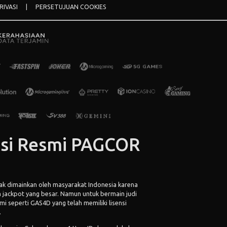
RIVASI
|
PERSETUJUAN COOKIES
ensi Resmi PAGCOR
yak dimainkan oleh masyarakat Indonesia karena
jackpot yang besar. Namun untuk bermain judi
i seperti GAS4D yang telah memiliki lisensi
.