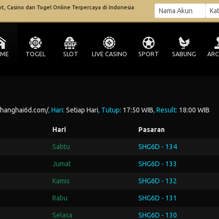
asino dan Togel Online Terpercaya di Indonesia
Selamat Datang di GAS4
ME
TOGEL
SLOT
LIVE CASINO
SPORT
SABUNG
ARC
shanghai6d.com/
, Hari:
Setiap Hari
, Tutup:
17:50 WIB
, Result:
18:00 WIB
Hari
Pasaran
Sabtu
SHG6D - 134
Jumat
SHG6D - 133
Kamis
SHG6D - 132
Rabu
SHG6D - 131
Selasa
SHG6D - 130