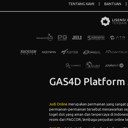
TENTANG KAMI
|
BANTUAN
|
GAS4D Platform J
Judi Online
merupakan permainan yang sangat pop
permainan-permainan tersebut menawarkan seju
togel slot yang aman dan terpercaya di Indones
resmi dari PAGCOR, lembaga perjudian online te