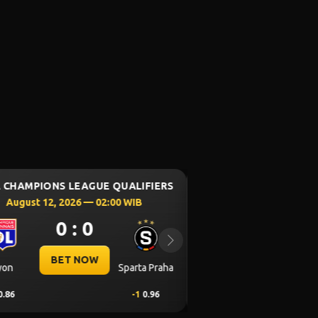
/8/2026
8/8/2026
7/8/2026
A CHAMPIONS LEAGUE QUALIFIERS
August 11, 2026 — 22:59 WIB
0 : 0
Next
BET NOW
Union Saint-
 Glimt
Gilloise
5
0.88
-0.75
0.94