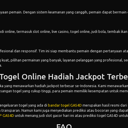
aan pemain. Dengan sistem keamanan yang canggih, pemain dapat bermain d
online, termasuk slot online, live casino, togel online, judi bola, tembak i
fesional dan responsif. Tim ini siap membantu pemain dengan pertanyaan ata
kuat, pilihan permainan yang banyak, layanan pelanggan yang profesional, se
a.
ogel Online Hadiah Jackpot Terbes
a yang menawarkan hadiah jackpot terbesar se-Indonesia. Kami menawarkan 
sangan togel yang cukup tinggi, para pemain memiliki kesempatan untuk mem
ngeluaran togel yang ada di
bandar togel GAS4D
merupakan hasil resmi dari
 dan transparan. Namun kami juga menyediakan prediksi atau bocoran yang dap
P GAS4D
untuk menang judi slot gacor hari ini atau prediksi togel GAS4D untu
FAQ