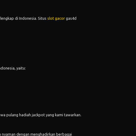
lengkap di Indonesia. Situs
slot gacor
gas4d
donesia, yaitu:
a pulang hadiah jackpot yang kami tawarkan.
an nyaman dengan menghadirkan berbagai