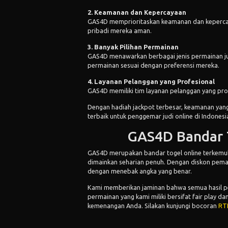
2. Keamanan dan Kepercayaan
GAS4D memprioritaskan keamanan dan kepercay
pribadi mereka aman.
3. Banyak Pilihan Permainan
GAS4D menawarkan berbagai jenis permainan judi 
permainan sesuai dengan preferensi mereka.
4. Layanan Pelanggan yang Profesional
GAS4D memiliki tim layanan pelanggan yang pro
Dengan hadiah jackpot terbesar, keamanan yang 
terbaik untuk penggemar judi online di Indonesi
GAS4D Bandar T
GAS4D merupakan bandar togel online terkemuk
dimainkan seharian penuh. Dengan diskon pema
dengan menebak angka yang benar.
Kami memberikan jaminan bahwa semua hasil pe
permainan yang kami miliki bersifat fair play
kemenangan Anda. Silakan kunjungi bocoran
RT