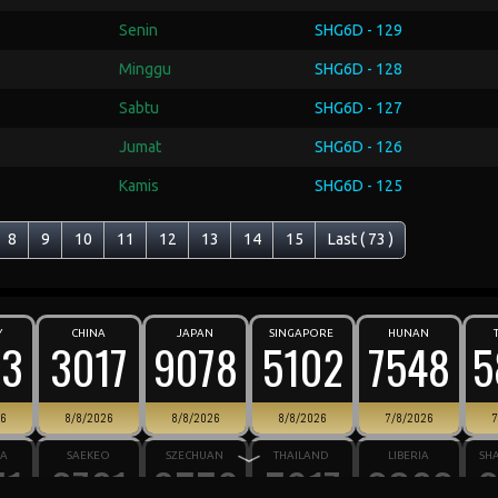
Senin
SHG6D - 129
Minggu
SHG6D - 128
Sabtu
SHG6D - 127
Jumat
SHG6D - 126
Kamis
SHG6D - 125
8
9
10
11
12
13
14
15
Last ( 73 )
Y
CHINA
JAPAN
SINGAPORE
HUNAN
13
3017
9078
5102
7548
5
26
8/8/2026
8/8/2026
8/8/2026
7/8/2026
7
IA
SAEKEO
SZECHUAN
THAILAND
LIBERIA
SH
51
6721
0558
5917
6326
6