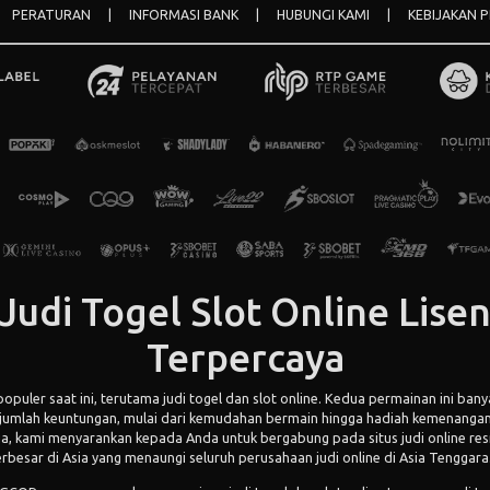
PERATURAN
|
INFORMASI BANK
|
HUBUNGI KAMI
|
KEBIJAKAN P
udi Togel Slot Online Lis
Terpercaya
uler saat ini, terutama judi togel dan slot online. Kedua permainan ini ban
mlah keuntungan, mulai dari kemudahan bermain hingga hadiah kemenangan 
ia, kami menyarankan kepada Anda untuk bergabung pada situs judi online resm
rbesar di Asia yang menaungi seluruh perusahaan judi online di Asia Tenggara