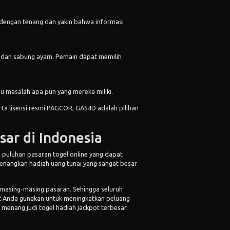
engan tenang dan yakin bahwa informasi
kan dan sabung ayam. Pemain dapat memilih
u masalah apa pun yang mereka miliki.
rta lisensi resmi PAGCOR, GAS4D adalah pilihan
ar di Indonesia
puluhan pasaran togel online yang dapat
enangkan hadiah uang tunai yang sangat besar
 masing-masing pasaran. Sehingga seluruh
at Anda gunakan untuk meningkatkan peluang
k menang judi togel hadiah jackpot terbesar.