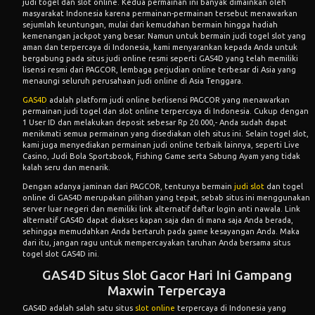
judi togel dan slot online. Kedua permainan ini banyak dimainkan oleh
masyarakat Indonesia karena permainan-permainan tersebut menawarkan
sejumlah keuntungan, mulai dari kemudahan bermain hingga hadiah
kemenangan jackpot yang besar. Namun untuk bermain judi togel slot yang
aman dan terpercaya di Indonesia, kami menyarankan kepada Anda untuk
bergabung pada situs judi online resmi seperti GAS4D yang telah memiliki
lisensi resmi dari PAGCOR, lembaga perjudian online terbesar di Asia yang
menaungi seluruh perusahaan judi online di Asia Tenggara.
GAS4D
adalah platform judi online berlisensi PAGCOR yang menawarkan
permainan judi togel dan slot online terpercaya di Indonesia. Cukup dengan
1 User ID dan melakukan deposit sebesar Rp 20.000,- Anda sudah dapat
menikmati semua permainan yang disediakan oleh situs ini. Selain togel slot,
kami juga menyediakan permainan judi online terbaik lainnya, seperti Live
Casino, Judi Bola Sportsbook, Fishing Game serta Sabung Ayam yang tidak
kalah seru dan menarik.
Dengan adanya jaminan dari PAGCOR, tentunya bermain
judi slot
dan togel
online di GAS4D merupakan pilihan yang tepat, sebab situs ini menggunakan
server luar negeri dan memiliki link alternatif daftar login anti nawala. Link
alternatif GAS4D dapat diakses kapan saja dan di mana saja Anda berada,
sehingga memudahkan Anda bertaruh pada game kesayangan Anda. Maka
dari itu, jangan ragu untuk mempercayakan taruhan Anda bersama situs
togel slot GAS4D ini.
GAS4D Situs Slot Gacor Hari Ini Gampang
Maxwin Terpercaya
GAS4D adalah salah satu situs
slot online
terpercaya di Indonesia yang