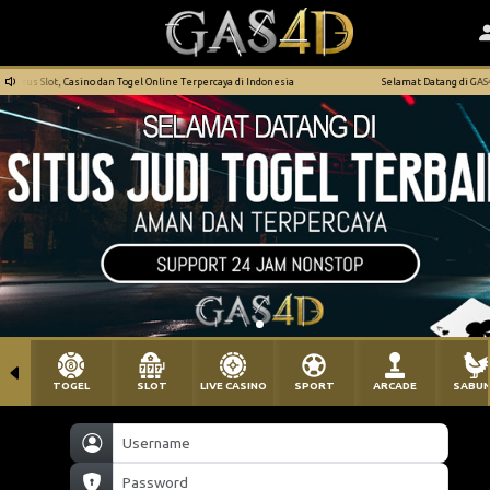
s Slot, Casino dan Togel Online Terpercaya di Indonesia
Selamat Datang di GAS4D, Situ
TOGEL
SLOT
LIVE CASINO
SPORT
ARCADE
SABU