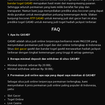
bandar togel GAS4D
merupakan hasil resmi dari masing-masing pasaran.
Sehingga seluruh permainan yang kami miliki bersifat fair play dan
transparan. Namun kami juga menyediakan prediksi atau bocoran yang dapat
Anda gunakan untuk meningkatkan peluang kemenangan Anda. Silakan
kunjungi bocoran
RTP GAS4D
untuk menang judi slot gacor hari ini atau
prediksi togel GAS4D untuk menang judi togel hadiah jackpot terbesar.
FAQ
1. Apa itu GAS4D?
GAS4D adalah situs judi online terpercaya berlisensi resmi PAGCOR yang
menyediakan permainan judi togel dan slot online terlengkap di Indonesia.
Situs
slot gacor
gas4d dan bandar togel gas4d menawarkan hadiah jackpot
terbesar dengan tingkat kemenangan yang tinggi di setiap gamenya.
2. Berapa minimal deposit dan withdraw di situs GAS4D?
Minimal deposit sebesar Rp 20.000,-
Minimal withdraw sebesar Rp 50.000,-
3. Permainan judi online apa saja yang dapat saya mainkan di GAS4D?
Sebagai situs judi online terpercaya permainan terlengkap, kami
menyediakan 6 jenis permainan judi online paling populer di Indonesia,
yaitu:
Slot Gacor
Togel Online
Live Casino