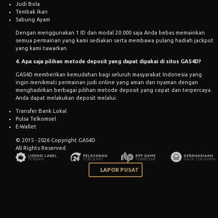
Judi Bola
Tembak Ikan
Sabung Ayam
Dengan menggunakan 1 ID dan modal 20.000 saja Anda bebas memainkan
semua permainan yang kami sediakan serta membawa pulang hadiah jackpot
yang kami tawarkan.
4. Apa saja pilihan metode deposit yang dapat dipakai di situs GAS4D?
GAS4D memberikan kemudahan bagi seluruh masyarakat Indonesia yang
ingin menikmati permainan judi online yang aman dan nyaman dengan
menghadirkan berbagai pilihan metode deposit yang cepat dan terpercaya.
Anda dapat melakukan deposit melalui:
Transfer Bank Lokal
Pulsa Telkomsel
E-Wallet
© 2015 - 2026 Copyright GAS4D.
All Rights Reserved.
LAPOR PUSAT