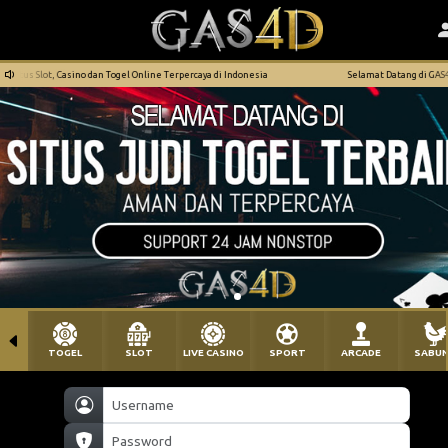
s Slot, Casino dan Togel Online Terpercaya di Indonesia
Selamat Datang di GAS4D, Situ
TOGEL
SLOT
LIVE CASINO
SPORT
ARCADE
SABU