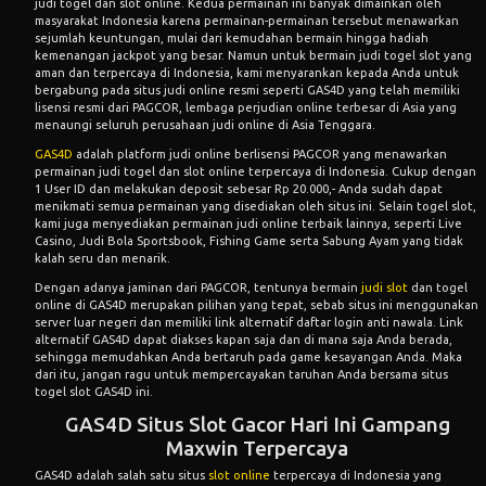
judi togel dan slot online. Kedua permainan ini banyak dimainkan oleh
masyarakat Indonesia karena permainan-permainan tersebut menawarkan
sejumlah keuntungan, mulai dari kemudahan bermain hingga hadiah
kemenangan jackpot yang besar. Namun untuk bermain judi togel slot yang
aman dan terpercaya di Indonesia, kami menyarankan kepada Anda untuk
bergabung pada situs judi online resmi seperti GAS4D yang telah memiliki
lisensi resmi dari PAGCOR, lembaga perjudian online terbesar di Asia yang
menaungi seluruh perusahaan judi online di Asia Tenggara.
GAS4D
adalah platform judi online berlisensi PAGCOR yang menawarkan
permainan judi togel dan slot online terpercaya di Indonesia. Cukup dengan
1 User ID dan melakukan deposit sebesar Rp 20.000,- Anda sudah dapat
menikmati semua permainan yang disediakan oleh situs ini. Selain togel slot,
kami juga menyediakan permainan judi online terbaik lainnya, seperti Live
Casino, Judi Bola Sportsbook, Fishing Game serta Sabung Ayam yang tidak
kalah seru dan menarik.
Dengan adanya jaminan dari PAGCOR, tentunya bermain
judi slot
dan togel
online di GAS4D merupakan pilihan yang tepat, sebab situs ini menggunakan
server luar negeri dan memiliki link alternatif daftar login anti nawala. Link
alternatif GAS4D dapat diakses kapan saja dan di mana saja Anda berada,
sehingga memudahkan Anda bertaruh pada game kesayangan Anda. Maka
dari itu, jangan ragu untuk mempercayakan taruhan Anda bersama situs
togel slot GAS4D ini.
GAS4D Situs Slot Gacor Hari Ini Gampang
Maxwin Terpercaya
GAS4D adalah salah satu situs
slot online
terpercaya di Indonesia yang