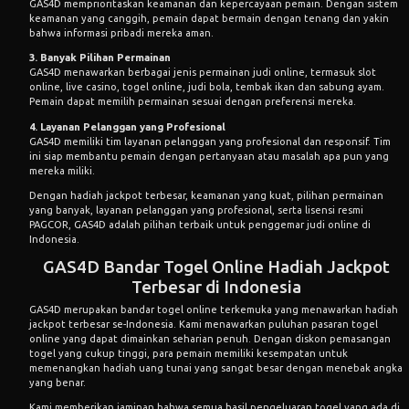
GAS4D memprioritaskan keamanan dan kepercayaan pemain. Dengan sistem
keamanan yang canggih, pemain dapat bermain dengan tenang dan yakin
bahwa informasi pribadi mereka aman.
3. Banyak Pilihan Permainan
GAS4D menawarkan berbagai jenis permainan judi online, termasuk slot
online, live casino, togel online, judi bola, tembak ikan dan sabung ayam.
Pemain dapat memilih permainan sesuai dengan preferensi mereka.
4. Layanan Pelanggan yang Profesional
GAS4D memiliki tim layanan pelanggan yang profesional dan responsif. Tim
ini siap membantu pemain dengan pertanyaan atau masalah apa pun yang
mereka miliki.
Dengan hadiah jackpot terbesar, keamanan yang kuat, pilihan permainan
yang banyak, layanan pelanggan yang profesional, serta lisensi resmi
PAGCOR, GAS4D adalah pilihan terbaik untuk penggemar judi online di
Indonesia.
GAS4D Bandar Togel Online Hadiah Jackpot
Terbesar di Indonesia
GAS4D merupakan bandar togel online terkemuka yang menawarkan hadiah
jackpot terbesar se-Indonesia. Kami menawarkan puluhan pasaran togel
online yang dapat dimainkan seharian penuh. Dengan diskon pemasangan
togel yang cukup tinggi, para pemain memiliki kesempatan untuk
memenangkan hadiah uang tunai yang sangat besar dengan menebak angka
yang benar.
Kami memberikan jaminan bahwa semua hasil pengeluaran togel yang ada di