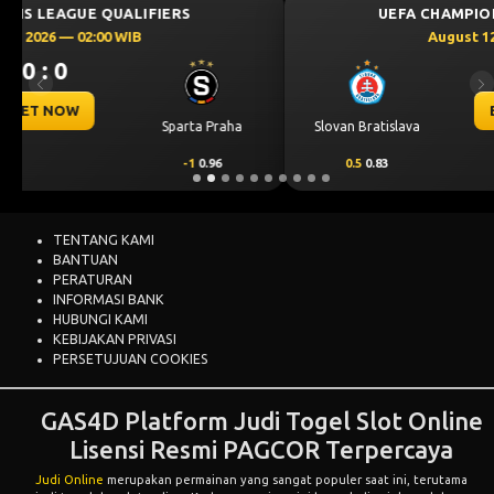
UEFA CHAMPIONS LEAGUE QUALIFIERS
August 12, 2026 — 01:15 WIB
0 : 0
Previous
Ne
BET NOW
Slovan Bratislava
Mjallby
0.5
0.83
-0.5
0.99
TENTANG KAMI
BANTUAN
PERATURAN
INFORMASI BANK
HUBUNGI KAMI
KEBIJAKAN PRIVASI
PERSETUJUAN COOKIES
GAS4D Platform Judi Togel Slot Online
Lisensi Resmi PAGCOR Terpercaya
Judi Online
merupakan permainan yang sangat populer saat ini, terutama