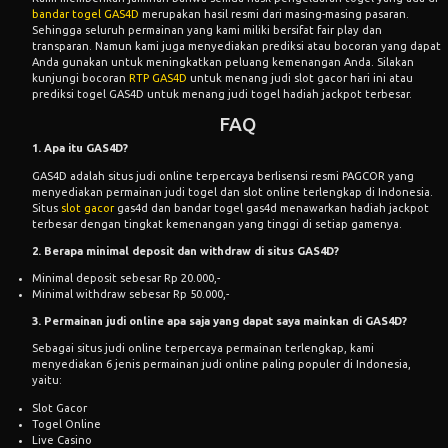
bandar togel GAS4D
merupakan hasil resmi dari masing-masing pasaran.
Sehingga seluruh permainan yang kami miliki bersifat fair play dan
transparan. Namun kami juga menyediakan prediksi atau bocoran yang dapat
Anda gunakan untuk meningkatkan peluang kemenangan Anda. Silakan
kunjungi bocoran
RTP GAS4D
untuk menang judi slot gacor hari ini atau
prediksi togel GAS4D untuk menang judi togel hadiah jackpot terbesar.
FAQ
1. Apa itu GAS4D?
GAS4D adalah situs judi online terpercaya berlisensi resmi PAGCOR yang
menyediakan permainan judi togel dan slot online terlengkap di Indonesia.
Situs
slot gacor
gas4d dan bandar togel gas4d menawarkan hadiah jackpot
terbesar dengan tingkat kemenangan yang tinggi di setiap gamenya.
2. Berapa minimal deposit dan withdraw di situs GAS4D?
Minimal deposit sebesar Rp 20.000,-
Minimal withdraw sebesar Rp 50.000,-
3. Permainan judi online apa saja yang dapat saya mainkan di GAS4D?
Sebagai situs judi online terpercaya permainan terlengkap, kami
menyediakan 6 jenis permainan judi online paling populer di Indonesia,
yaitu:
Slot Gacor
Togel Online
Live Casino