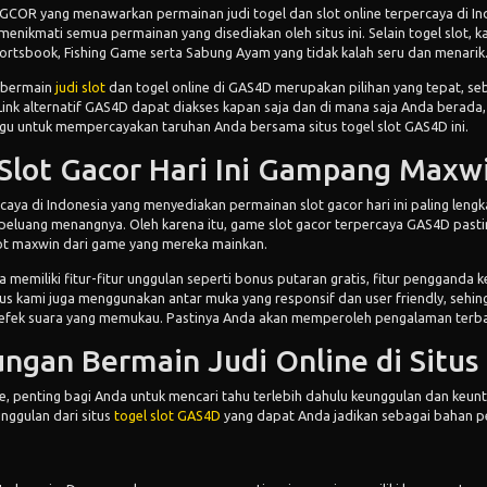
PAGCOR yang menawarkan permainan judi togel dan slot online terpercaya di I
enikmati semua permainan yang disediakan oleh situs ini. Selain togel slot, 
 Sportsbook, Fishing Game serta Sabung Ayam yang tidak kalah seru dan menarik
 bermain
judi slot
dan togel online di GAS4D merupakan pilihan yang tepat, seb
ala. Link alternatif GAS4D dapat diakses kapan saja dan di mana saja Anda be
agu untuk mempercayakan taruhan Anda bersama situs togel slot GAS4D ini.
Slot Gacor Hari Ini Gampang Maxw
caya di Indonesia yang menyediakan permainan slot gacor hari ini paling len
a peluang menangnya. Oleh karena itu, game slot gacor terpercaya GAS4D past
ot maxwin dari game yang mereka mainkan.
a memiliki fitur-fitur unggulan seperti bonus putaran gratis, fitur penggand
s kami juga menggunakan antar muka yang responsif dan user friendly, sehing
gan efek suara yang memukau. Pastinya Anda akan memperoleh pengalaman terbai
ngan Bermain Judi Online di Situ
e, penting bagi Anda untuk mencari tahu terlebih dahulu keunggulan dan keunt
nggulan dari situs
togel slot GAS4D
yang dapat Anda jadikan sebagai bahan p