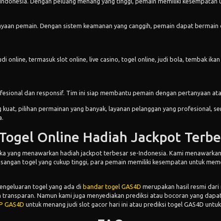
Indonesia. Dengan peluang menang yang tinggi, pemain memiliki kesempatan
aan pemain. Dengan sistem keamanan yang canggih, pemain dapat bermain d
online, termasuk slot online, live casino, togel online, judi bola, tembak i
fesional dan responsif. Tim ini siap membantu pemain dengan pertanyaan ata
kuat, pilihan permainan yang banyak, layanan pelanggan yang profesional, se
a.
ogel Online Hadiah Jackpot Terbes
a yang menawarkan hadiah jackpot terbesar se-Indonesia. Kami menawarkan 
sangan togel yang cukup tinggi, para pemain memiliki kesempatan untuk mem
ngeluaran togel yang ada di
bandar togel GAS4D
merupakan hasil resmi dari
 dan transparan. Namun kami juga menyediakan prediksi atau bocoran yang dap
P GAS4D
untuk menang judi slot gacor hari ini atau prediksi togel GAS4D untu