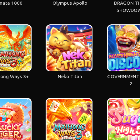
inata 1000
Olympus Apollo
DRAGON TI
SHOWDO
ong Ways 3+
Neko Titan
GOVERNMENT 
2