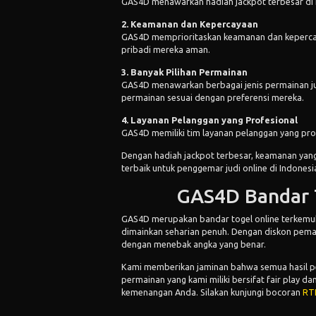
GAS4D menawarkan hadiah jackpot terbesar di 
2. Keamanan dan Kepercayaan
GAS4D memprioritaskan keamanan dan kepercay
pribadi mereka aman.
3. Banyak Pilihan Permainan
GAS4D menawarkan berbagai jenis permainan judi 
permainan sesuai dengan preferensi mereka.
4. Layanan Pelanggan yang Profesional
GAS4D memiliki tim layanan pelanggan yang pro
Dengan hadiah jackpot terbesar, keamanan yang 
terbaik untuk penggemar judi online di Indonesi
GAS4D Bandar T
GAS4D merupakan bandar togel online terkemuk
dimainkan seharian penuh. Dengan diskon pema
dengan menebak angka yang benar.
Kami memberikan jaminan bahwa semua hasil pe
permainan yang kami miliki bersifat fair play
kemenangan Anda. Silakan kunjungi bocoran
RT