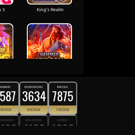
h 5
King's Realm
ztec
Hammer of Vulcan
TAIWAN
HONGKONG
MACAU
587
3634
7875
/8/2026
6/8/2026
7/8/2026
ANGHAI6D
MAURITIUS
GUINEA
499
4189
1680