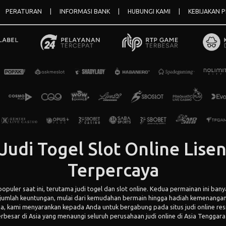
PERATURAN
|
INFORMASI BANK
|
HUBUNGI KAMI
|
KEBIJAKAN P
e Big Blue
udi Togel Slot Online Lis
Terpercaya
uler saat ini, terutama judi togel dan slot online. Kedua permainan ini ban
mlah keuntungan, mulai dari kemudahan bermain hingga hadiah kemenangan 
ia, kami menyarankan kepada Anda untuk bergabung pada situs judi online resm
rbesar di Asia yang menaungi seluruh perusahaan judi online di Asia Tenggara