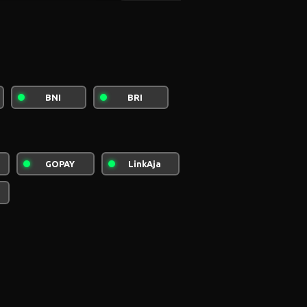
BNI
BRI
d Miner
Golden Legend
GOPAY
LinkAja
Kung Fu Leopard