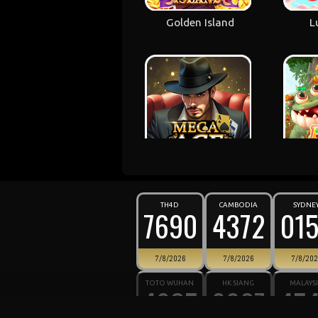
Golden Island
L
Mega Ace
P
TH4D
CAMBODIA
SYDNE
7690
4372
01
7/8/2026
7/8/2026
7/8/20
TOTO WUHAN
HK SIANG
MALAYS
4935
8867
45