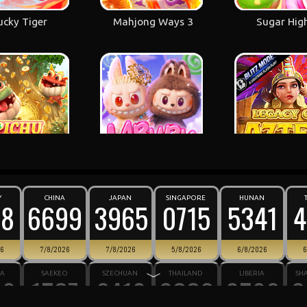
ucky Tiger
Mahjong Ways 3
Sugar Hig
ichu Pichu
Labuby
Legacy Of A
Y
CHINA
JAPAN
SINGAPORE
HUNAN
58
6699
3965
0715
5341
4
26
7/8/2026
7/8/2026
5/8/2026
6/8/2026
6
IA
SAEKEO
SZECHUAN
THAILAND
LIBERIA
SH
49
1537
2418
0336
8592
0