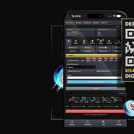
God of Fortune 2
Master
Supreme Ace
Cr