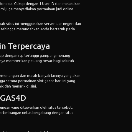
ndonesia. Cukup dengan 1 User ID dan melakukan
kami juga menyediakan permainan judi online
.
ab situs ini menggunakan server luar negeri dan
rada, sehingga memudahkan Anda bertaruh pada
in Terpercaya
gkap dengan rtp tertinggi gampang menang
inya memberikan peluang besar bagi seluruh
a kemenangan dan masih banyak lainnya yang akan
ga semua permainan slot gacor hari ini yang
k dan menarik di sini.
s GAS4D
ungan yang ditawarkan oleh situs tersebut.
ertimbangan untuk bergabung dengan situs