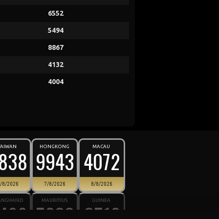
6552
5494
8867
4132
4004
TAIWAN
HONGKONG
MACAU
838
9943
4072
/8/2026
7/8/2026
8/8/2026
ANGHAI6D
MAURITIUS
GUINEA
499
5633
3512