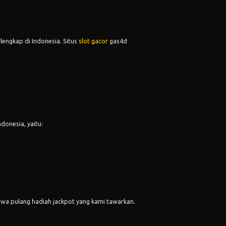
lengkap di Indonesia. Situs
slot gacor
gas4d
donesia, yaitu:
a pulang hadiah jackpot yang kami tawarkan.