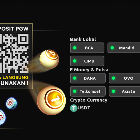
Bank Lokal
BCA
Mandiri
CIMB
E Money & Pulsa
DANA
OVO
Telkomsel
Axiata
Crypto Currency
USDT