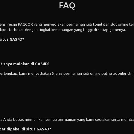
FAQ
sensi resmi PAGCOR yang menyediakan permainan judi togel dan slot online ter
pot terbesar dengan tingkat kemenangan yang tinggi di setiap gamenya.
 situs GAS4D?
pat saya mainkan di GAS4D?
erlengkap, kami menyediakan 6 jenis permainan judi online paling populer di In
ja Anda bebas memainkan semua permainan yang kami sediakan serta membaw
pat dipakai di situs GAS4D?